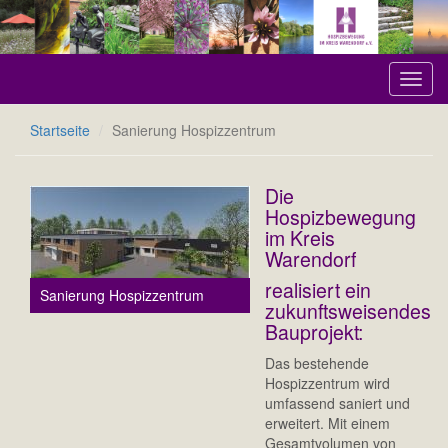
Direkt
zum
Inhalt
Toggl
navig
Startseite
Sanierung Hospizzentrum
Die
Hospizbewegung
im Kreis
Warendorf
realisiert ein
Sanierung Hospizzentrum
zukunftsweisendes
Bauprojekt:
Das bestehende
Hospizzentrum wird
umfassend saniert und
erweitert. Mit einem
Gesamtvolumen von